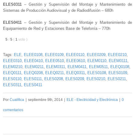
ELES0311
– Gestión y Supervisión del Montaje y Mantenimiento de
Sistemas de Producción Audiovisual y de Radiodifusión – 680h
ELES0411
– Gestión y Supervisión del Montaje y Mantenimiento de
Equipamiento de Red y Estaciones Base de Telefonía – 770h
5
/
5
(
1
vote
)
Tags:
ELE
,
ELEE0108
,
ELEE0109
,
ELEE0110
,
ELEE0209
,
ELEE0210
,
ELEE0310
,
ELEE0410
,
ELEE0510
,
ELEE0610
,
ELEM0110
,
ELEM0111
,
ELEM0210
,
ELEM0211
,
ELEM0311
,
ELEM0411
,
ELEM0511
,
ELEQ0108
,
ELEQ0111
,
ELEQ0208
,
ELEQ0211
,
ELEQ0311
,
ELES0108
,
ELES0109
,
ELES0110
,
ELES0111
,
ELES0208
,
ELES0209
,
ELES0210
,
ELES0211
,
ELES0311
,
ELES0411
Por
Cualifica
|
septiembre 9th, 2014
|
ELE - Electricidad y Electrónica
|
0
comentarios