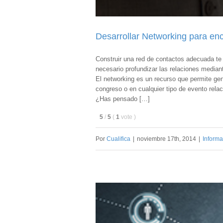
Desarrollar Networking para enc
Construir una red de contactos adecuada te
necesario profundizar las relaciones mediant
El networking es un recurso que permite gen
congreso o en cualquier tipo de evento relac
¿Has pensado […]
5
/
5
(
1
vote
)
Por
Cualifica
|
noviembre 17th, 2014
|
Informa