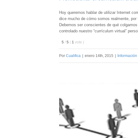
Hoy queremos hablar de utilizar Internet co
dice mucho de cómo somos realmente, por lo
Debemos ser conscientes de qué colgamos en
controlado nuestro “currículum virtual” pers
5
/
5
(
1
vote
)
Por
Cualifica
|
enero 14th, 2015
|
Información