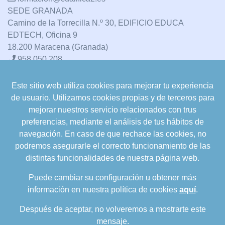
SEDE GRANADA
Camino de la Torrecilla N.º 30, EDIFICIO EDUCA
EDTECH, Oficina 9
18.200 Maracena (Granada)
958 050 208
Este sitio web utiliza cookies para mejorar tu experiencia
formacion@cualifica2.es
de usuario. Utilizamos cookies propias y de terceros para
SEDE POZO ALCÓN
mejorar nuestros servicio relacionados con trus
Pol. Ind. "La Asomadilla",
preferencias, mediante el análisis de tus hábitos de
Nave 5-6 y anexos
navegación. En caso de que rechace las cookies, no
23485 Pozo Alcón (Jaén)
podremos asegurarle el correcto funcionamiento de las
958 050 208
distintas funcionalidades de nuestra página web.
958 991 970
Puede cambiar su configuración u obtener más
información en nuestra política de cookies
aquí
.
Después de aceptar, no volveremos a mostrarte este
mensaje.