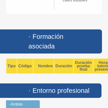
cafés solubles
· Formación
asociada
Duración
Hora
Tipo
Código
Nombre
Duración
prueba
tutorí
final
presenc
· Entorno profesional
· Ámbito