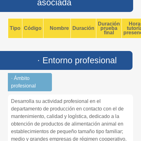
asociada
Duración
Hora
Tipo
Código
Nombre
Duración
prueba
tutorí
final
presenc
· Entorno profesional
· Ámbito
profesional
Desarrolla su actividad profesional en el
departamento de producción en contacto con el de
mantenimiento, calidad y logística, dedicado a la
obtención de productos de alimentación animal en
establecimientos de pequeño tamaño tipo familiar;
medio y grandes empresas de régimen cooperativo.