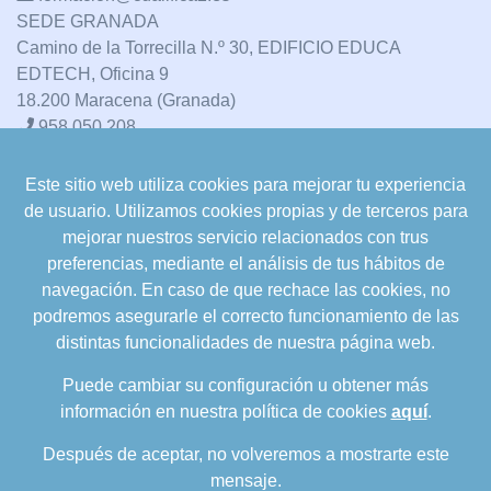
SEDE GRANADA
Camino de la Torrecilla N.º 30, EDIFICIO EDUCA
EDTECH, Oficina 9
18.200 Maracena (Granada)
958 050 208
Este sitio web utiliza cookies para mejorar tu experiencia
formacion@cualifica2.es
de usuario. Utilizamos cookies propias y de terceros para
SEDE POZO ALCÓN
mejorar nuestros servicio relacionados con trus
Pol. Ind. "La Asomadilla",
preferencias, mediante el análisis de tus hábitos de
Nave 5-6 y anexos
navegación. En caso de que rechace las cookies, no
23485 Pozo Alcón (Jaén)
podremos asegurarle el correcto funcionamiento de las
958 050 208
distintas funcionalidades de nuestra página web.
958 991 970
Puede cambiar su configuración u obtener más
información en nuestra política de cookies
aquí
.
Después de aceptar, no volveremos a mostrarte este
mensaje.