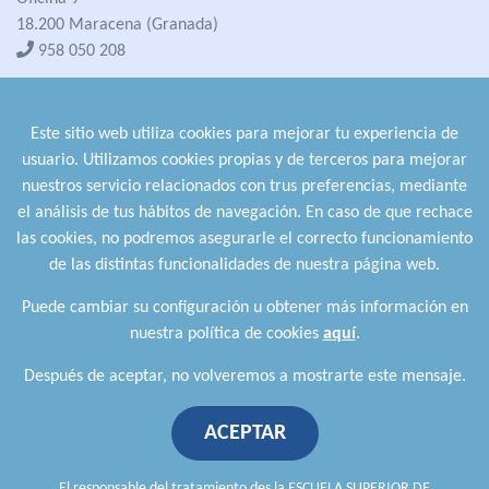
18.200 Maracena (Granada)
958 050 208
formacion@cualifica2.es
SEDE POZO ALCÓN
Este sitio web utiliza cookies para mejorar tu experiencia de
Pol. Ind. "La Asomadilla",
usuario. Utilizamos cookies propias y de terceros para mejorar
Nave 5-6 y anexos
nuestros servicio relacionados con trus preferencias, mediante
23485 Pozo Alcón (Jaén)
el análisis de tus hábitos de navegación. En caso de que rechace
958 050 208
las cookies, no podremos asegurarle el correcto funcionamiento
958 991 970
de las distintas funcionalidades de nuestra página web.
Puede cambiar su configuración u obtener más información en
nuestra política de cookies
aquí
.
Después de aceptar, no volveremos a mostrarte este mensaje.
ACEPTAR
Política de privacidad
.
Política de cookies
.
Aviso Legal
.
Política de Calidad
.
Comunicación a proveedores
El responsable del tratamiento des la ESCUELA SUPERIOR DE