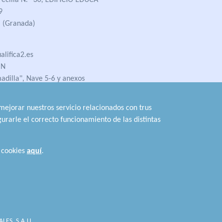
recilla N.º 30, EDIFICIO EDUCA
9
 (Granada)
lifica2.es
ÓN
madilla", Nave 5-6 y anexos
 (Jaén)
 mejorar nuestros servicio relacionados con trus
urarle el correcto funcionamiento de las distintas
Conoce los
Requisitos de Acceso
 cookies
aquí
.
¿Tienes dudas?
TE INFORMAMOS
e Cualificaciones Profesionales © 2026
LES, S.A.U.