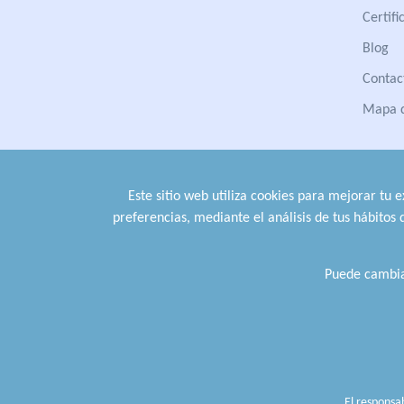
Certifi
Blog
Contac
Mapa d
Este sitio web utiliza cookies para mejorar tu 
preferencias, mediante el análisis de tus hábitos
Puede cambia
Política de privacidad
.
Política de cookies
.
Avi
El respons