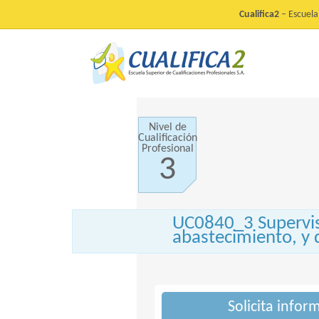
Cualifica2
– Escuela 
Nivel de
Cualificación
Profesional
3
UC0840_3 Supervisa
abastecimiento, y 
Solicita infor