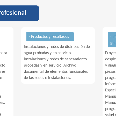
rofesional
· Productos y resultados
· I
ge
Instalaciones y redes de distribución de
para
agua probadas y en servicio.
Proyec
Instalaciones y redes de saneamiento
despie
acto
probadas y en servicio. Archivo
y diag
res.
documental de elementos funcionales
piezas
de
de las redes e instalaciones.
progra
inform
Especi
a,
Manual
es.
Manua
e
progra
d
salud 