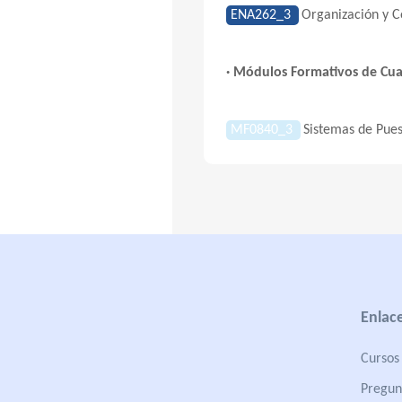
ENA262_3
Organización y C
· Módulos Formativos de Cual
MF0840_3
Sistemas de Pues
Enlace
Cursos 
Pregun