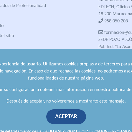
Camino de la Tor
cados de Profesionalidad
EDTECH, Oficina 
18.200 Maracena
958 050 208
to
formacion@cua
el sitio
SEDE POZO ALC
Pol. Ind. "La Aso
23485 Pozo Alcón
958 050 208
experiencia de usuario. Utilizamos cookies propias y de terceros para
958 991 970
 de navegación. En caso de que rechace las cookies, no podremos aseg
funcionalidades de nuestra página web.
r su configuración u obtener más información en nuestra política de
Después de aceptar, no volveremos a mostrarte este mensaje.
ACEPTAR
so Legal
.
Política de Calidad
.
Escuela Superior d
able del tratamiento des la ESCUELA SUPERIOR DE CUALIFICACIONES PROFESIONA