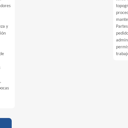
adores
topog
proce
manten
eza y
Partes
ión
pedido
admini
permis
 de
trabaj
:
,
bocas
.