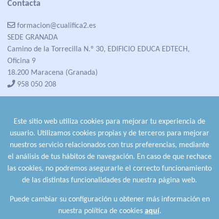
Contacta
formacion@cualifica2.es
SEDE GRANADA
Camino de la Torrecilla N.º 30, EDIFICIO EDUCA EDTECH,
Oficina 9
18.200 Maracena (Granada)
958 050 208
formacion@cualifica2.es
SEDE POZO ALCÓN
Este sitio web utiliza cookies para mejorar tu experiencia de
Pol. Ind. "La Asomadilla",
usuario. Utilizamos cookies propias y de terceros para mejorar
Nave 5-6 y anexos
nuestros servicio relacionados con trus preferencias, mediante
23485 Pozo Alcón (Jaén)
el análisis de tus hábitos de navegación. En caso de que rechace
958 050 208
las cookies, no podremos asegurarle el correcto funcionamiento
958 991 970
de las distintas funcionalidades de nuestra página web.
Puede cambiar su configuración u obtener más información en
nuestra política de cookies
aquí
.