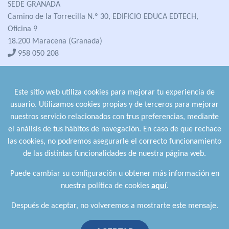
SEDE GRANADA
Camino de la Torrecilla N.º 30, EDIFICIO EDUCA EDTECH,
Oficina 9
18.200 Maracena (Granada)
958 050 208
formacion@cualifica2.es
SEDE POZO ALCÓN
Este sitio web utiliza cookies para mejorar tu experiencia de
Pol. Ind. "La Asomadilla",
usuario. Utilizamos cookies propias y de terceros para mejorar
Nave 5-6 y anexos
nuestros servicio relacionados con trus preferencias, mediante
23485 Pozo Alcón (Jaén)
el análisis de tus hábitos de navegación. En caso de que rechace
958 050 208
las cookies, no podremos asegurarle el correcto funcionamiento
958 991 970
de las distintas funcionalidades de nuestra página web.
Puede cambiar su configuración u obtener más información en
nuestra política de cookies
aquí
.
Después de aceptar, no volveremos a mostrarte este mensaje.