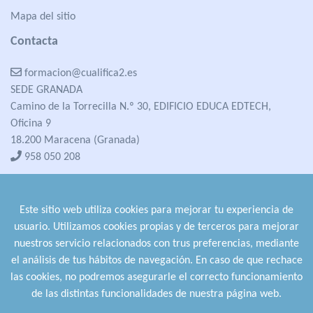
Mapa del sitio
Contacta
formacion@cualifica2.es
SEDE GRANADA
Camino de la Torrecilla N.º 30, EDIFICIO EDUCA EDTECH,
Oficina 9
18.200 Maracena (Granada)
958 050 208
formacion@cualifica2.es
SEDE POZO ALCÓN
Este sitio web utiliza cookies para mejorar tu experiencia de
Pol. Ind. "La Asomadilla",
usuario. Utilizamos cookies propias y de terceros para mejorar
Nave 5-6 y anexos
nuestros servicio relacionados con trus preferencias, mediante
23485 Pozo Alcón (Jaén)
el análisis de tus hábitos de navegación. En caso de que rechace
958 050 208
las cookies, no podremos asegurarle el correcto funcionamiento
958 991 970
de las distintas funcionalidades de nuestra página web.