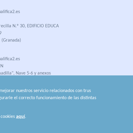
lifica2.es
recilla N.º 30, EDIFICIO EDUCA
9
 (Granada)
lifica2.es
ÓN
madilla", Nave 5-6 y anexos
 (Jaén)
 mejorar nuestros servicio relacionados con trus
urarle el correcto funcionamiento de las distintas
Conoce los
Requisitos de Acceso
 cookies
aquí
.
¿Tienes dudas?