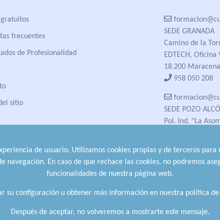
gratuitos
formacion@cua
SEDE GRANADA
tas frecuentes
Camino de la Tor
cados de Profesionalidad
EDTECH, Oficina 
18.200 Maracena
958 050 208
to
formacion@cua
el sitio
SEDE POZO ALC
Pol. Ind. "La Aso
23485 Pozo Alcón
958 050 208
experiencia de usuario. Utilizamos cookies propias y de terceros para
958 991 970
 de navegación. En caso de que rechace las cookies, no podremos aseg
funcionalidades de nuestra página web.
r su configuración u obtener más información en nuestra política de
Después de aceptar, no volveremos a mostrarte este mensaje.