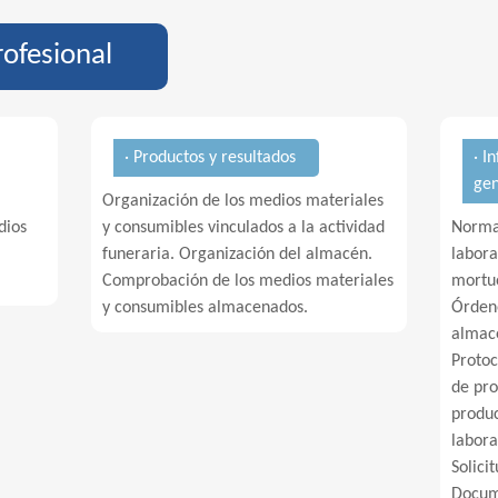
rofesional
· Productos y resultados
· I
ge
Organización de los medios materiales
dios
y consumibles vinculados a la actividad
Normat
funeraria. Organización del almacén.
labora
Comprobación de los medios materiales
mortu
y consumibles almacenados.
Órdene
almacé
Protoc
de pro
produc
labora
Solici
Docum