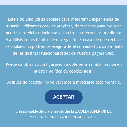
formacion@cualifica2.es
SEDE POZO ALCÓN
Este sitio web utiliza cookies para mejorar tu experiencia de
Pol. Ind. "La Asomadilla",
usuario. Utilizamos cookies propias y de terceros para mejorar
Nave 5-6 y anexos
nuestros servicio relacionados con trus preferencias, mediante
23485 Pozo Alcón (Jaén)
el análisis de tus hábitos de navegación. En caso de que rechace
958 050 208
las cookies, no podremos asegurarle el correcto funcionamiento
958 991 970
de las distintas funcionalidades de nuestra página web.
Puede cambiar su configuración u obtener más información en
nuestra política de cookies
aquí
.
Después de aceptar, no volveremos a mostrarte este mensaje.
ACEPTAR
Política de privacidad
.
Política de cookies
.
Aviso Legal
.
Política de Calidad
.
Comunicación a proveedores
El responsable del tratamiento des la ESCUELA SUPERIOR DE
CUALIFICACIONES PROFESIONALES, S.A.U.
Escuela Superior de Cualificaciones Profesionales © 2026