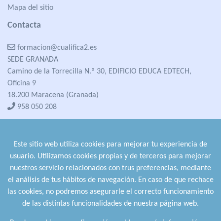
Mapa del sitio
Contacta
formacion@cualifica2.es
SEDE GRANADA
Camino de la Torrecilla N.º 30, EDIFICIO EDUCA EDTECH,
Oficina 9
18.200 Maracena (Granada)
958 050 208
formacion@cualifica2.es
SEDE POZO ALCÓN
Este sitio web utiliza cookies para mejorar tu experiencia de
Pol. Ind. "La Asomadilla",
usuario. Utilizamos cookies propias y de terceros para mejorar
Nave 5-6 y anexos
nuestros servicio relacionados con trus preferencias, mediante
23485 Pozo Alcón (Jaén)
el análisis de tus hábitos de navegación. En caso de que rechace
958 050 208
las cookies, no podremos asegurarle el correcto funcionamiento
958 991 970
de las distintas funcionalidades de nuestra página web.