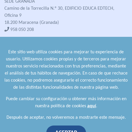
SEDE GRANADA
Camino de la Torrecilla N.º 30, EDIFICIO EDUCA EDTECH,
Oficina 9
18.200 Maracena (Granada)
958 050 208
formacion@cualifica2.es
SEDE POZO ALCÓN
Este sitio web utiliza cookies para mejorar tu experiencia de
Pol. Ind. "La Asomadilla",
usuario. Utilizamos cookies propias y de terceros para mejorar
Nave 5-6 y anexos
nuestros servicio relacionados con trus preferencias, mediante
23485 Pozo Alcón (Jaén)
el análisis de tus hábitos de navegación. En caso de que rechace
958 050 208
las cookies, no podremos asegurarle el correcto funcionamiento
958 991 970
de las distintas funcionalidades de nuestra página web.
Puede cambiar su configuración u obtener más información en
nuestra política de cookies
aquí
.
Después de aceptar, no volveremos a mostrarte este mensaje.