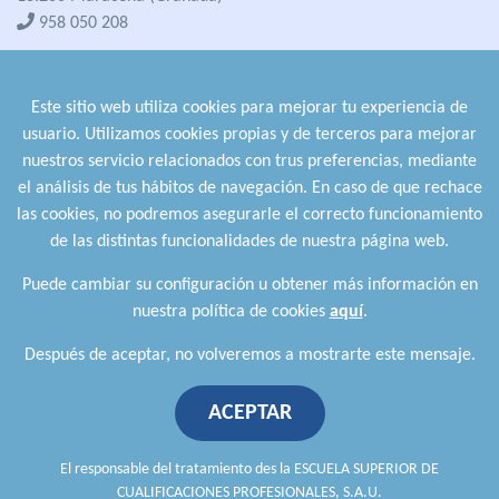
958 050 208
formacion@cualifica2.es
SEDE POZO ALCÓN
Este sitio web utiliza cookies para mejorar tu experiencia de
Pol. Ind. "La Asomadilla",
usuario. Utilizamos cookies propias y de terceros para mejorar
Nave 5-6 y anexos
nuestros servicio relacionados con trus preferencias, mediante
23485 Pozo Alcón (Jaén)
el análisis de tus hábitos de navegación. En caso de que rechace
958 050 208
las cookies, no podremos asegurarle el correcto funcionamiento
958 991 970
de las distintas funcionalidades de nuestra página web.
Puede cambiar su configuración u obtener más información en
nuestra política de cookies
aquí
.
Después de aceptar, no volveremos a mostrarte este mensaje.
ACEPTAR
Política de privacidad
.
Política de cookies
.
Aviso Legal
.
Política de Calidad
.
Comunicación a proveedores
El responsable del tratamiento des la ESCUELA SUPERIOR DE
CUALIFICACIONES PROFESIONALES, S.A.U.
Escuela Superior de Cualificaciones Profesionales © 2026