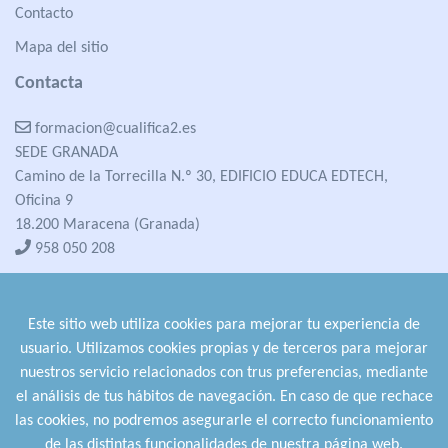
Contacto
Mapa del sitio
Contacta
formacion@cualifica2.es
SEDE GRANADA
Camino de la Torrecilla N.º 30, EDIFICIO EDUCA EDTECH,
Oficina 9
18.200 Maracena (Granada)
958 050 208
formacion@cualifica2.es
SEDE POZO ALCÓN
Este sitio web utiliza cookies para mejorar tu experiencia de
Pol. Ind. "La Asomadilla",
usuario. Utilizamos cookies propias y de terceros para mejorar
Nave 5-6 y anexos
nuestros servicio relacionados con trus preferencias, mediante
23485 Pozo Alcón (Jaén)
el análisis de tus hábitos de navegación. En caso de que rechace
958 050 208
las cookies, no podremos asegurarle el correcto funcionamiento
958 991 970
de las distintas funcionalidades de nuestra página web.