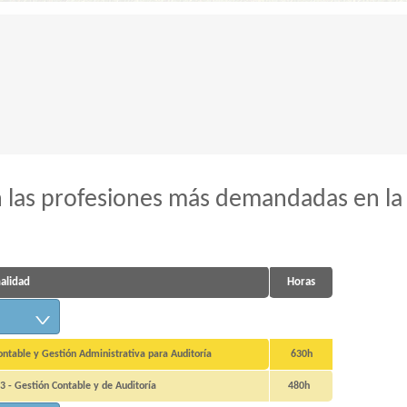
 las profesiones más demandadas en la
nalidad
Horas
table y Gestión Administrativa para Auditoría
630h
3 - Gestión Contable y de Auditoría
480h