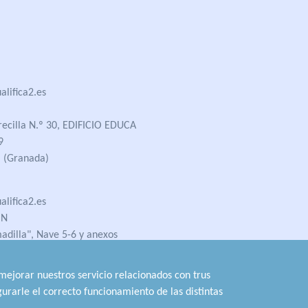
lifica2.es
recilla N.º 30, EDIFICIO EDUCA
9
 (Granada)
lifica2.es
ÓN
madilla", Nave 5-6 y anexos
 (Jaén)
 mejorar nuestros servicio relacionados con trus
urarle el correcto funcionamiento de las distintas