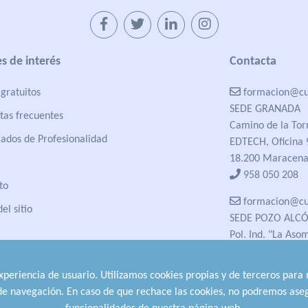
s de interés
Contacta
gratuitos
formacion@cua
SEDE GRANADA
tas frecuentes
Camino de la Tor
cados de Profesionalidad
EDTECH, Oficina 
18.200 Maracena
958 050 208
to
formacion@cua
el sitio
SEDE POZO ALC
Pol. Ind. "La Aso
23485 Pozo Alcón
958 050 208
experiencia de usuario. Utilizamos cookies propias y de terceros para
958 991 970
 de navegación. En caso de que rechace las cookies, no podremos aseg