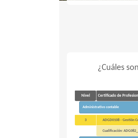
¿Cuáles son
Nivel
Certificado de Profesio
Administrativo contable
3
ADGD0108 - Gestión Con
Cualificación: ADG082_