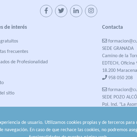
s de interés
Contacta
gratuitos
formacion@cua
SEDE GRANADA
tas frecuentes
Camino de la Tor
cados de Profesionalidad
EDTECH, Oficina 
18.200 Maracena
958 050 208
to
formacion@cua
el sitio
SEDE POZO ALC
Pol. Ind. "La Aso
23485 Pozo Alcón
958 050 208
experiencia de usuario. Utilizamos cookies propias y de terceros para
958 991 970
 de navegación. En caso de que rechace las cookies, no podremos aseg