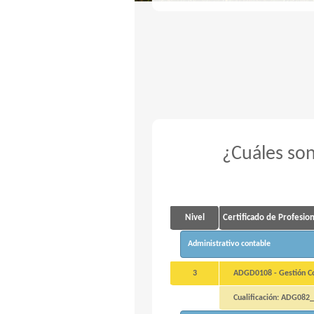
¿Cuáles son
Nivel
Certificado de Profesio
Administrativo contable
3
ADGD0108 - Gestión Con
Cualificación: ADG082_