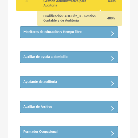
3
Gestión Administrativa para
630h
Auditoría
Cualificación: ADG082_3 - Gestión
480h
Contable y de Auditoría
Monitores de educación y tiempo libre
Auxiliar de ayuda a domicilio
Ayudante de auditoría
Auxiliar de Archivo
Formador Ocupacional