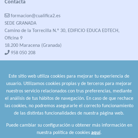
Contacta
formacion@cualifica2.es
SEDE GRANADA
Camino de la Torrecilla N.º 30, EDIFICIO EDUCA EDTECH,
Oficina 9
18.200 Maracena (Granada)
958 050 208
formacion@cualifica2.es
SEDE POZO ALCÓN
Este sitio web utiliza cookies para mejorar tu experiencia de
Pol. Ind. "La Asomadilla",
usuario. Utilizamos cookies propias y de terceros para mejorar
Nave 5-6 y anexos
nuestros servicio relacionados con trus preferencias, mediante
23485 Pozo Alcón (Jaén)
el análisis de tus hábitos de navegación. En caso de que rechace
958 050 208
las cookies, no podremos asegurarle el correcto funcionamiento
958 991 970
de las distintas funcionalidades de nuestra página web.
Puede cambiar su configuración u obtener más información en
nuestra política de cookies
aquí
.