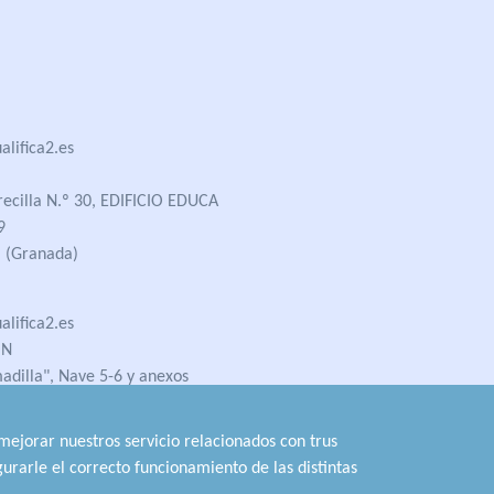
lifica2.es
recilla N.º 30, EDIFICIO EDUCA
9
 (Granada)
lifica2.es
ÓN
madilla", Nave 5-6 y anexos
 (Jaén)
 mejorar nuestros servicio relacionados con trus
urarle el correcto funcionamiento de las distintas