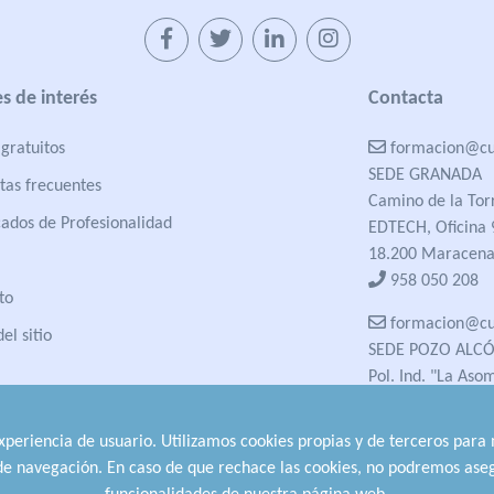
s de interés
Contacta
gratuitos
formacion@cua
SEDE GRANADA
tas frecuentes
Camino de la Tor
cados de Profesionalidad
EDTECH, Oficina 
18.200 Maracena
958 050 208
to
formacion@cua
el sitio
SEDE POZO ALC
Pol. Ind. "La Aso
23485 Pozo Alcón
958 050 208
experiencia de usuario. Utilizamos cookies propias y de terceros para
958 991 970
 de navegación. En caso de que rechace las cookies, no podremos aseg