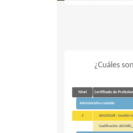
¿Cuáles son
Nivel
Certificado de Profesio
Administrativo contable
3
ADGD0108 - Gestión Con
Cualificación: ADG082_