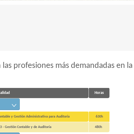
 las profesiones más demandadas en la
nalidad
Horas
table y Gestión Administrativa para Auditoría
630h
3 - Gestión Contable y de Auditoría
480h