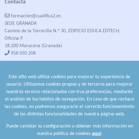
Contacta
formacion@cualifica2.es
SEDE GRANADA
Camino de la Torrecilla N.º 30, EDIFICIO EDUCA EDTECH,
Oficina 9
18.200 Maracena (Granada)
958 050 208
formacion@cualifica2.es
SEDE POZO ALCÓN
Este sitio web utiliza cookies para mejorar tu experiencia de
Pol. Ind. "La Asomadilla",
usuario. Utilizamos cookies propias y de terceros para mejorar
Nave 5-6 y anexos
nuestros servicio relacionados con trus preferencias, mediante
23485 Pozo Alcón (Jaén)
el análisis de tus hábitos de navegación. En caso de que rechace
958 050 208
las cookies, no podremos asegurarle el correcto funcionamiento
958 991 970
de las distintas funcionalidades de nuestra página web.
Puede cambiar su configuración u obtener más información en
nuestra política de cookies
aquí
.