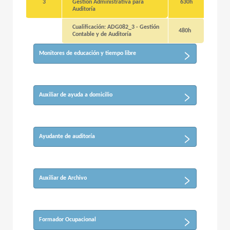
3
Gestión Administrativa para
630h
Auditoría
Cualificación: ADG082_3 - Gestión
480h
Contable y de Auditoría
Monitores de educación y tiempo libre
Auxiliar de ayuda a domicilio
Ayudante de auditoría
Auxiliar de Archivo
Formador Ocupacional