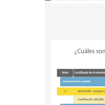
¿Cuáles son
Nivel
Certificado de Profesio
Administrativo contable
3
ADGD0108 - Gestión Con
Cualificación: ADG082_