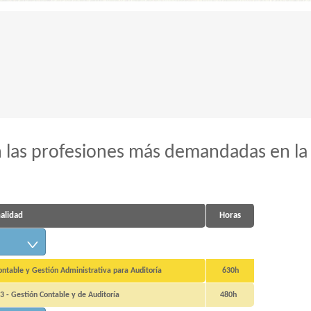
 las profesiones más demandadas en la
nalidad
Horas
table y Gestión Administrativa para Auditoría
630h
3 - Gestión Contable y de Auditoría
480h