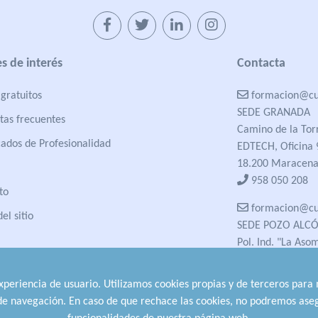
s de interés
Contacta
gratuitos
formacion@cua
SEDE GRANADA
tas frecuentes
Camino de la Tor
cados de Profesionalidad
EDTECH, Oficina 
18.200 Maracena
958 050 208
to
formacion@cua
el sitio
SEDE POZO ALC
Pol. Ind. "La Aso
23485 Pozo Alcón
958 050 208
experiencia de usuario. Utilizamos cookies propias y de terceros para
958 991 970
 de navegación. En caso de que rechace las cookies, no podremos aseg