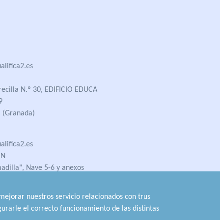
lifica2.es
recilla N.º 30, EDIFICIO EDUCA
9
 (Granada)
lifica2.es
ÓN
madilla", Nave 5-6 y anexos
 (Jaén)
 mejorar nuestros servicio relacionados con trus
urarle el correcto funcionamiento de las distintas