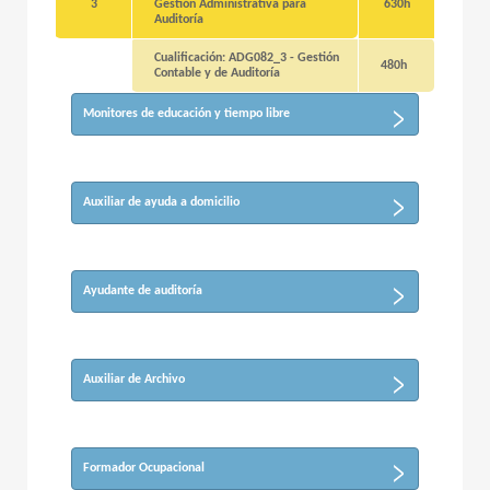
3
Gestión Administrativa para
630h
Auditoría
Cualificación: ADG082_3 - Gestión
480h
Contable y de Auditoría
Monitores de educación y tiempo libre
Auxiliar de ayuda a domicilio
Ayudante de auditoría
Auxiliar de Archivo
Formador Ocupacional