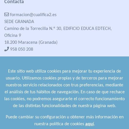
Contacta
formacion@cualifica2.es
SEDE GRANADA
Camino de la Torrecilla N.º 30, EDIFICIO EDUCA EDTECH,
Oficina 9
18.200 Maracena (Granada)
958 050 208
formacion@cualifica2.es
SEDE POZO ALCÓN
Este sitio web utiliza cookies para mejorar tu experiencia de
Pol. Ind. "La Asomadilla",
usuario. Utilizamos cookies propias y de terceros para mejorar
Nave 5-6 y anexos
nuestros servicio relacionados con trus preferencias, mediante
23485 Pozo Alcón (Jaén)
el análisis de tus hábitos de navegación. En caso de que rechace
958 050 208
las cookies, no podremos asegurarle el correcto funcionamiento
958 991 970
de las distintas funcionalidades de nuestra página web.
Puede cambiar su configuración u obtener más información en
nuestra política de cookies
aquí
.