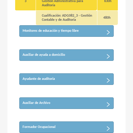
3
Gestión Administrativa para
630h
Auditoría
Cualificación: ADG082_3 - Gestión
480h
Contable y de Auditoría
Monitores de educación y tiempo libre
Auxiliar de ayuda a domicilio
Ayudante de auditoría
Auxiliar de Archivo
Formador Ocupacional