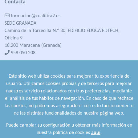
Contacta
formacion@cualifica2.es
SEDE GRANADA
Camino de la Torrecilla N.º 30, EDIFICIO EDUCA EDTECH,
Oficina 9
18.200 Maracena (Granada)
958 050 208
formacion@cualifica2.es
SEDE POZO ALCÓN
Este sitio web utiliza cookies para mejorar tu experiencia de
Pol. Ind. "La Asomadilla",
usuario. Utilizamos cookies propias y de terceros para mejorar
Nave 5-6 y anexos
nuestros servicio relacionados con trus preferencias, mediante
23485 Pozo Alcón (Jaén)
el análisis de tus hábitos de navegación. En caso de que rechace
958 050 208
las cookies, no podremos asegurarle el correcto funcionamiento
958 991 970
de las distintas funcionalidades de nuestra página web.
Puede cambiar su configuración u obtener más información en
nuestra política de cookies
aquí
.