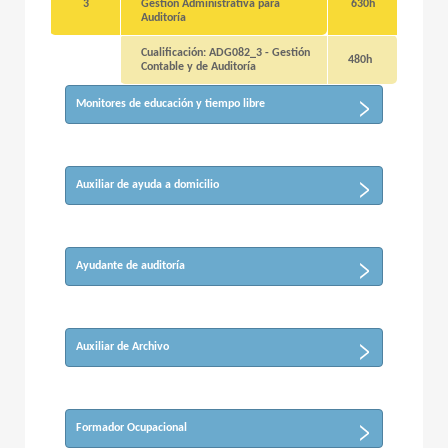
3
Gestión Administrativa para
630h
Auditoría
Cualificación: ADG082_3 - Gestión
480h
Contable y de Auditoría
Monitores de educación y tiempo libre
Auxiliar de ayuda a domicilio
Ayudante de auditoría
Auxiliar de Archivo
Formador Ocupacional