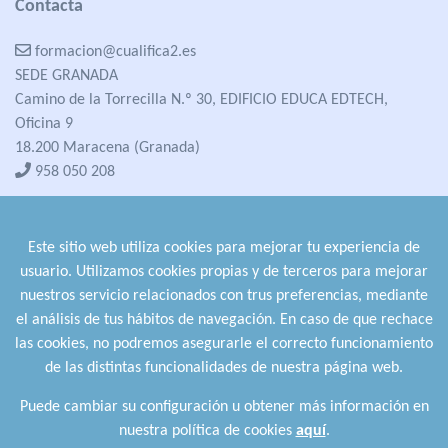
Contacta
formacion@cualifica2.es
SEDE GRANADA
Camino de la Torrecilla N.º 30, EDIFICIO EDUCA EDTECH,
Oficina 9
18.200 Maracena (Granada)
958 050 208
formacion@cualifica2.es
SEDE POZO ALCÓN
Este sitio web utiliza cookies para mejorar tu experiencia de
Pol. Ind. "La Asomadilla",
usuario. Utilizamos cookies propias y de terceros para mejorar
Nave 5-6 y anexos
nuestros servicio relacionados con trus preferencias, mediante
23485 Pozo Alcón (Jaén)
el análisis de tus hábitos de navegación. En caso de que rechace
958 050 208
las cookies, no podremos asegurarle el correcto funcionamiento
958 991 970
de las distintas funcionalidades de nuestra página web.
Puede cambiar su configuración u obtener más información en
nuestra política de cookies
aquí
.