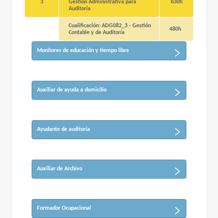
3
Gestión Administrativa para
630h
Auditoría
Cualificación: ADG082_3 - Gestión
480h
Contable y de Auditoría
Monitores de educación y tiempo libre
Auxiliar de ayuda a domicilio
Ayudante de auditoría
Auxiliar de Archivo
Formador Ocupacional