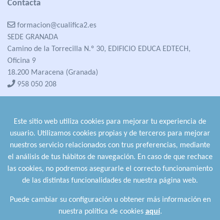
Contacta
formacion@cualifica2.es
SEDE GRANADA
Camino de la Torrecilla N.º 30, EDIFICIO EDUCA EDTECH,
Oficina 9
18.200 Maracena (Granada)
958 050 208
formacion@cualifica2.es
SEDE POZO ALCÓN
Este sitio web utiliza cookies para mejorar tu experiencia de
Pol. Ind. "La Asomadilla",
usuario. Utilizamos cookies propias y de terceros para mejorar
Nave 5-6 y anexos
nuestros servicio relacionados con trus preferencias, mediante
23485 Pozo Alcón (Jaén)
el análisis de tus hábitos de navegación. En caso de que rechace
958 050 208
las cookies, no podremos asegurarle el correcto funcionamiento
958 991 970
de las distintas funcionalidades de nuestra página web.
Puede cambiar su configuración u obtener más información en
nuestra política de cookies
aquí
.