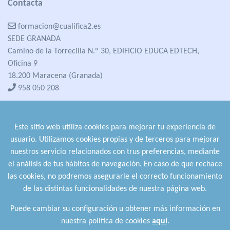
Contacta
formacion@cualifica2.es
SEDE GRANADA
Camino de la Torrecilla N.º 30, EDIFICIO EDUCA EDTECH,
Oficina 9
18.200 Maracena (Granada)
958 050 208
formacion@cualifica2.es
SEDE POZO ALCÓN
Este sitio web utiliza cookies para mejorar tu experiencia de
Pol. Ind. "La Asomadilla",
usuario. Utilizamos cookies propias y de terceros para mejorar
Nave 5-6 y anexos
nuestros servicio relacionados con trus preferencias, mediante
23485 Pozo Alcón (Jaén)
el análisis de tus hábitos de navegación. En caso de que rechace
958 050 208
las cookies, no podremos asegurarle el correcto funcionamiento
958 991 970
de las distintas funcionalidades de nuestra página web.
Puede cambiar su configuración u obtener más información en
nuestra política de cookies
aquí
.