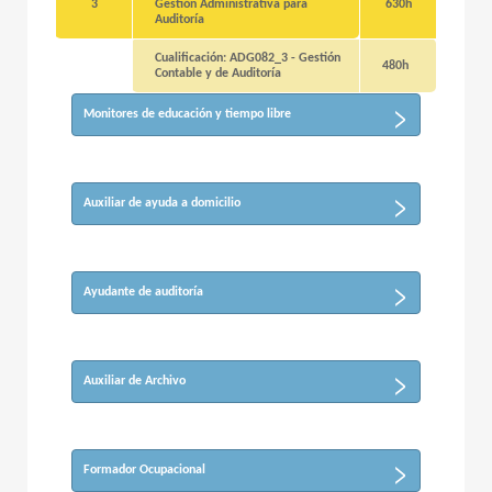
3
Gestión Administrativa para
630h
Auditoría
Cualificación: ADG082_3 - Gestión
480h
Contable y de Auditoría
Monitores de educación y tiempo libre
Auxiliar de ayuda a domicilio
Ayudante de auditoría
Auxiliar de Archivo
Formador Ocupacional