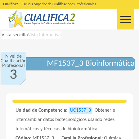
Cualifica2
– Escuela Superior de Cualificaciones Profesionales
Vista sencilla
Vista Interactiva
Nivel de
Cualificación
MF1537_3 Bioinformática
Profesional
3
Unidad de Competencia:
UC1537_3
Obtener e
intercambiar datos biotecnológicos usando redes
telemáticas y técnicas de bioinformática
Código:
MF1537_3
Familia Profesional:
Quimica