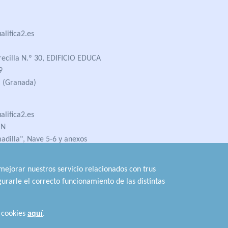
lifica2.es
recilla N.º 30, EDIFICIO EDUCA
9
 (Granada)
lifica2.es
ÓN
madilla", Nave 5-6 y anexos
 (Jaén)
 mejorar nuestros servicio relacionados con trus
urarle el correcto funcionamiento de las distintas
Conoce los
Requisitos de Acceso
 cookies
aquí
.