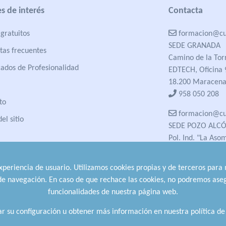
s de interés
Contacta
gratuitos
formacion@cua
SEDE GRANADA
tas frecuentes
Camino de la Tor
cados de Profesionalidad
EDTECH, Oficina 
18.200 Maracena
958 050 208
to
formacion@cua
el sitio
SEDE POZO ALC
Pol. Ind. "La Aso
23485 Pozo Alcón
958 050 208
experiencia de usuario. Utilizamos cookies propias y de terceros para
958 991 970
 de navegación. En caso de que rechace las cookies, no podremos aseg
funcionalidades de nuestra página web.
r su configuración u obtener más información en nuestra política de