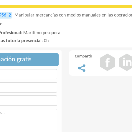
956_2
Manipular mercancías con medios manuales en las operacione
do
Profesional:
Maritimo pesquera
as tutoría presencial:
0h
Compartir
mación gratis