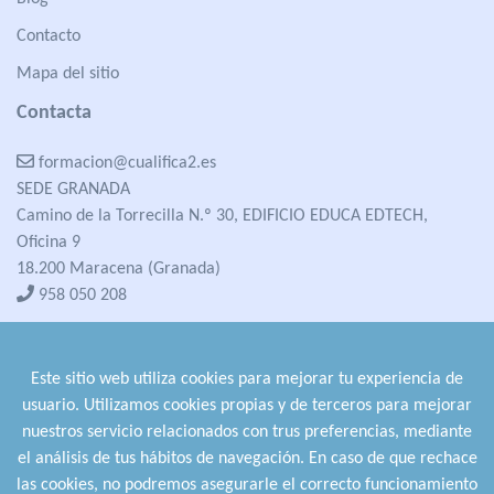
Contacto
Mapa del sitio
Contacta
formacion@cualifica2.es
SEDE GRANADA
Camino de la Torrecilla N.º 30, EDIFICIO EDUCA EDTECH,
Oficina 9
18.200 Maracena (Granada)
958 050 208
formacion@cualifica2.es
SEDE POZO ALCÓN
Este sitio web utiliza cookies para mejorar tu experiencia de
Pol. Ind. "La Asomadilla",
usuario. Utilizamos cookies propias y de terceros para mejorar
Nave 5-6 y anexos
nuestros servicio relacionados con trus preferencias, mediante
23485 Pozo Alcón (Jaén)
el análisis de tus hábitos de navegación. En caso de que rechace
958 050 208
las cookies, no podremos asegurarle el correcto funcionamiento