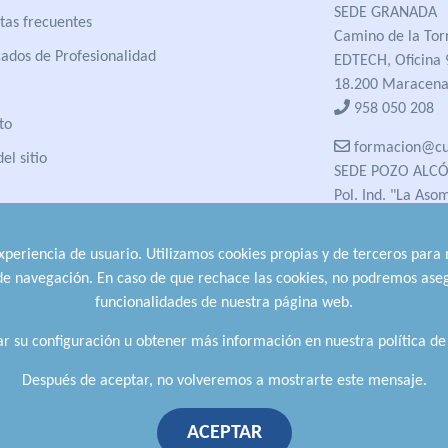
SEDE GRANADA
tas frecuentes
Camino de la Tor
cados de Profesionalidad
EDTECH, Oficina 
18.200 Maracena
958 050 208
to
formacion@cua
el sitio
SEDE POZO ALC
Pol. Ind. "La Aso
23485 Pozo Alcón
958 050 208
experiencia de usuario. Utilizamos cookies propias y de terceros para
958 991 970
 de navegación. En caso de que rechace las cookies, no podremos aseg
funcionalidades de nuestra página web.
r su configuración u obtener más información en nuestra política de
Después de aceptar, no volveremos a mostrarte este mensaje.
ACEPTAR