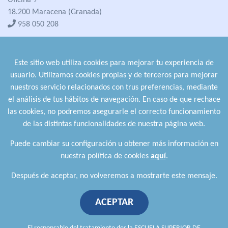
Oficina 9
18.200 Maracena (Granada)
958 050 208
formacion@cualifica2.es
SEDE POZO ALCÓN
Este sitio web utiliza cookies para mejorar tu experiencia de
Pol. Ind. "La Asomadilla",
usuario. Utilizamos cookies propias y de terceros para mejorar
Nave 5-6 y anexos
nuestros servicio relacionados con trus preferencias, mediante
23485 Pozo Alcón (Jaén)
el análisis de tus hábitos de navegación. En caso de que rechace
958 050 208
las cookies, no podremos asegurarle el correcto funcionamiento
958 991 970
de las distintas funcionalidades de nuestra página web.
Puede cambiar su configuración u obtener más información en
nuestra política de cookies
aquí
.
Después de aceptar, no volveremos a mostrarte este mensaje.
ACEPTAR
Política de privacidad
.
Política de cookies
.
Aviso Legal
.
Política de Calidad
.
Comunicación a proveedores