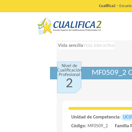
Cualifica2
– Escuela 
Vista sencilla
Vista Interactiva
Nivel de
Cualificación
MF0509_2 Con
Profesional
2
Unidad de Competencia:
UC0
Código:
MF0509_2
Familia 