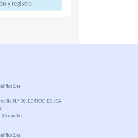
ón y registro
lifica2.es
recilla N.º 30, EDIFICIO EDUCA
9
 (Granada)
lifica2.es