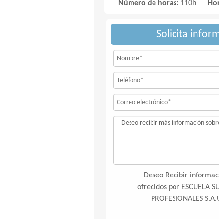
Número de horas:
110h
Hor
Solicita infor
Deseo Recibir informaci
ofrecidos por ESCUELA 
PROFESIONALES S.A.U 