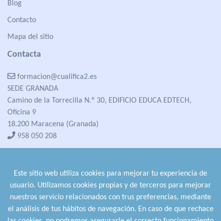
Blog
Contacto
Mapa del sitio
Contacta
formacion@cualifica2.es
SEDE GRANADA
Camino de la Torrecilla N.º 30, EDIFICIO EDUCA EDTECH,
Oficina 9
18.200 Maracena (Granada)
958 050 208
formacion@cualifica2.es
SEDE POZO ALCÓN
Este sitio web utiliza cookies para mejorar tu experiencia de
Pol. Ind. "La Asomadilla",
usuario. Utilizamos cookies propias y de terceros para mejorar
Nave 5-6 y anexos
nuestros servicio relacionados con trus preferencias, mediante
23485 Pozo Alcón (Jaén)
el análisis de tus hábitos de navegación. En caso de que rechace
958 050 208