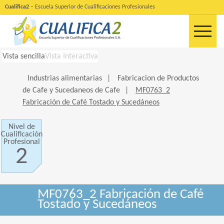
Cualifica2
– Escuela Superior de Cualificaciones Profesionales
Vista sencilla
Vista Interactiva
Industrias alimentarias
|
Fabricacion de Productos
de Cafe y Sucedaneos de Cafe
|
MF0763_2
Fabricación de Café Tostado y Sucedáneos
Nivel de
Cualificación
Profesional
2
MF0763_2 Fabricación de Café
Tostado y Sucedáneos