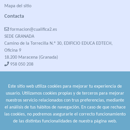
Mapa del sitio
Contacta
formacion@cualifica2.es
SEDE GRANADA
Camino de la Torrecilla N.º 30, EDIFICIO EDUCA EDTECH,
Oficina 9
18.200 Maracena (Granada)
958 050 208
formacion@cualifica2.es
SEDE POZO ALCÓN
Este sitio web utiliza cookies para mejorar tu experiencia de
Pol. Ind. "La Asomadilla",
usuario. Utilizamos cookies propias y de terceros para mejorar
Nave 5-6 y anexos
nuestros servicio relacionados con trus preferencias, mediante
23485 Pozo Alcón (Jaén)
el análisis de tus hábitos de navegación. En caso de que rechace
958 050 208
las cookies, no podremos asegurarle el correcto funcionamiento
958 991 970
de las distintas funcionalidades de nuestra página web.