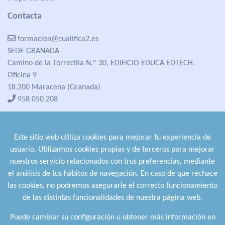
Contacta
formacion@cualifica2.es
SEDE GRANADA
Camino de la Torrecilla N.º 30, EDIFICIO EDUCA EDTECH,
Oficina 9
18.200 Maracena (Granada)
958 050 208
formacion@cualifica2.es
SEDE POZO ALCÓN
Este sitio web utiliza cookies para mejorar tu experiencia de
Pol. Ind. "La Asomadilla",
usuario. Utilizamos cookies propias y de terceros para mejorar
Nave 5-6 y anexos
nuestros servicio relacionados con trus preferencias, mediante
23485 Pozo Alcón (Jaén)
el análisis de tus hábitos de navegación. En caso de que rechace
958 050 208
las cookies, no podremos asegurarle el correcto funcionamiento
958 991 970
de las distintas funcionalidades de nuestra página web.
Puede cambiar su configuración u obtener más información en