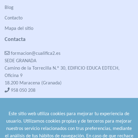
Blog
Contacto
Mapa del sitio
Contacta
formacion@cualifica2.es
SEDE GRANADA
Camino de la Torrecilla N.º 30, EDIFICIO EDUCA EDTECH,
Oficina 9
18.200 Maracena (Granada)
958 050 208
formacion@cualifica2.es
SEDE POZO ALCÓN
Este sitio web utiliza cookies para mejorar tu experiencia de
Pol. Ind. "La Asomadilla",
usuario. Utilizamos cookies propias y de terceros para mejorar
Nave 5-6 y anexos
nuestros servicio relacionados con trus preferencias, mediante
23485 Pozo Alcón (Jaén)
el análisis de tus hábitos de navegación. En caso de que rechace