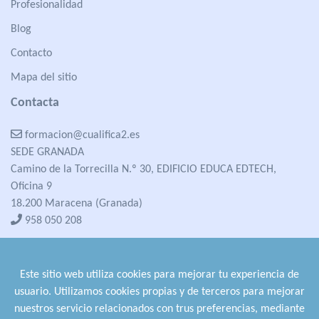
Profesionalidad
Blog
Contacto
Mapa del sitio
Contacta
formacion@cualifica2.es
SEDE GRANADA
Camino de la Torrecilla N.º 30, EDIFICIO EDUCA EDTECH,
Oficina 9
18.200 Maracena (Granada)
958 050 208
formacion@cualifica2.es
SEDE POZO ALCÓN
Este sitio web utiliza cookies para mejorar tu experiencia de
Pol. Ind. "La Asomadilla",
usuario. Utilizamos cookies propias y de terceros para mejorar
Nave 5-6 y anexos
nuestros servicio relacionados con trus preferencias, mediante
23485 Pozo Alcón (Jaén)