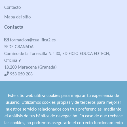
Contacto
Mapa del sitio
Contacta
formacion@cualifica2.es
SEDE GRANADA
Camino de la Torrecilla N.º 30, EDIFICIO EDUCA EDTECH,
Oficina 9
18.200 Maracena (Granada)
958 050 208
formacion@cualifica2.es
SEDE POZO ALCÓN
Este sitio web utiliza cookies para mejorar tu experiencia de
Pol. Ind. "La Asomadilla",
usuario. Utilizamos cookies propias y de terceros para mejorar
Nave 5-6 y anexos
nuestros servicio relacionados con trus preferencias, mediante
23485 Pozo Alcón (Jaén)
el análisis de tus hábitos de navegación. En caso de que rechace
958 050 208
las cookies, no podremos asegurarle el correcto funcionamiento
958 991 970