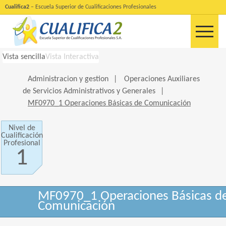
Cualifica2
– Escuela Superior de Cualificaciones Profesionales
Vista sencilla
Vista Interactiva
Administracion y gestion
|
Operaciones Auxiliares
de Servicios Administrativos y Generales
|
MF0970_1 Operaciones Básicas de Comunicación
Nivel de
Cualificación
Profesional
1
MF0970_1 Operaciones Básicas d
Comunicación