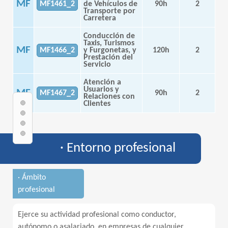
MF
MF1461_2
de Vehículos de
90h
2
Transporte por
Carretera
Conducción de
Taxis, Turismos
MF
MF1466_2
y Furgonetas, y
120h
2
Prestación del
Servicio
Atención a
Usuarios y
MF
MF1467_2
90h
2
Relaciones con
Clientes
· Entorno profesional
· Ámbito
profesional
Ejerce su actividad profesional como conductor,
autónomo o asalariado, en empresas de cualquier