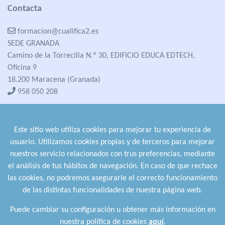
Contacta
formacion@cualifica2.es
SEDE GRANADA
Camino de la Torrecilla N.º 30, EDIFICIO EDUCA EDTECH,
Oficina 9
18.200 Maracena (Granada)
958 050 208
formacion@cualifica2.es
SEDE POZO ALCÓN
Este sitio web utiliza cookies para mejorar tu experiencia de
Pol. Ind. "La Asomadilla",
usuario. Utilizamos cookies propias y de terceros para mejorar
Nave 5-6 y anexos
nuestros servicio relacionados con trus preferencias, mediante
23485 Pozo Alcón (Jaén)
el análisis de tus hábitos de navegación. En caso de que rechace
958 050 208
las cookies, no podremos asegurarle el correcto funcionamiento
958 991 970
de las distintas funcionalidades de nuestra página web.
Puede cambiar su configuración u obtener más información en
nuestra política de cookies
aquí
.