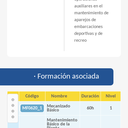
auxiliares en el
mantenimiento de
aparejos de
embarcaciones
deportivas y de
recreo
· Formación asociada
Tipo
Código
Nombre
Duración
Nivel
Mecanizado
MF
MF0620_1
60h
1
Básico
Mantenimiento
Básico de la