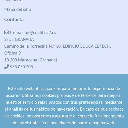
Contacto
Mapa del sitio
Contacta
formacion@cualifica2.es
SEDE GRANADA
Camino de la Torrecilla N.º 30, EDIFICIO EDUCA EDTECH,
Oficina 9
18.200 Maracena (Granada)
958 050 208
formacion@cualifica2.es
SEDE POZO ALCÓN
Este sitio web utiliza cookies para mejorar tu experiencia de
Pol. Ind. "La Asomadilla",
usuario. Utilizamos cookies propias y de terceros para mejorar
Nave 5-6 y anexos
nuestros servicio relacionados con trus preferencias, mediante
23485 Pozo Alcón (Jaén)
el análisis de tus hábitos de navegación. En caso de que rechace
958 050 208
las cookies, no podremos asegurarle el correcto funcionamiento
958 991 970
de las distintas funcionalidades de nuestra página web.