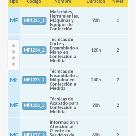
Tipo
Código
Nombre
Duración
Nivel
Materiales,
Herramientas,
MF
MF1225_1
Máquinas y
90h
1
Equipos de
Confección
Técnicas de
Corte y
Ensamblado a
MF
MF1234_2
120h
2
Mano en
Confección a
Medida
Técnicas de
Ensamblado a
MF
MF1235_2
Máquina en
240h
2
Confección a
Medida
Técnicas de
Acabado para
MF
MF1236_2
90h
2
Confección a
Medida
Información y
Atención al
Cliente en
MF
MF1237_2
Servicios de
60h
2