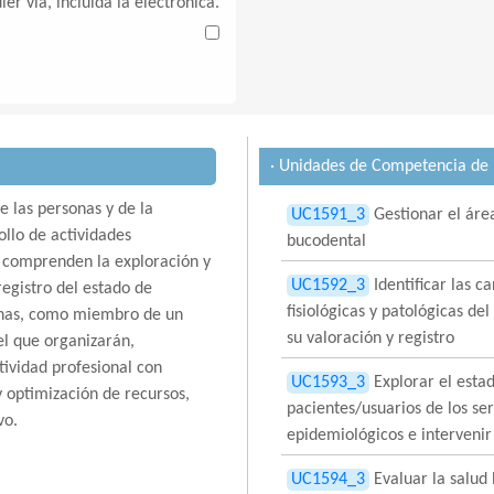
ier vía, incluida la electrónica.
· Unidades de Competencia de l
 las personas y de la
UC1591_3
Gestionar el áre
llo de actividades
bucodental
e comprenden la exploración y
UC1592_3
Identificar las c
registro del estado de
fisiológicas y patológicas d
onas, como miembro de un
su valoración y registro
el que organizarán,
tividad profesional con
UC1593_3
Explorar el estad
y optimización de recursos,
pacientes/usuarios de los ser
vo.
epidemiológicos e intervenir
UC1594_3
Evaluar la salud 