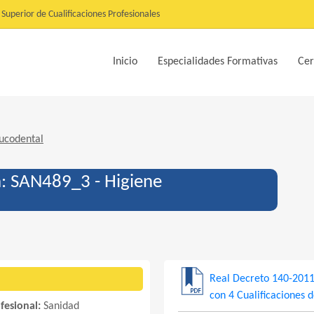
Superior de Cualificaciones Profesionales
Inicio
Especialidades Formativas
Cer
ucodental
n: SAN489_3 - Higiene
Real Decreto 140-201
con 4 Cualificaciones 
ofesional:
Sanidad