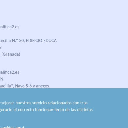
lifica2.es
recilla N.º 30, EDIFICIO EDUCA
9
 (Granada)
lifica2.es
ÓN
madilla", Nave 5-6 y anexos
 (Jaén)
 mejorar nuestros servicio relacionados con trus
urarle el correcto funcionamiento de las distintas
Conoce los
Requisitos de Acceso