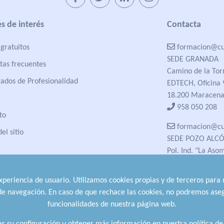
s de interés
Contacta
gratuitos
formacion@cua
SEDE GRANADA
tas frecuentes
Camino de la Tor
cados de Profesionalidad
EDTECH, Oficina 
18.200 Maracena
958 050 208
to
formacion@cua
el sitio
SEDE POZO ALC
Pol. Ind. "La Aso
23485 Pozo Alcón
958 050 208
experiencia de usuario. Utilizamos cookies propias y de terceros para
958 991 970
 de navegación. En caso de que rechace las cookies, no podremos aseg
funcionalidades de nuestra página web.