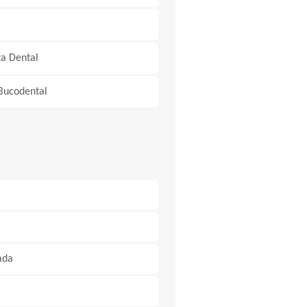
ta Dental
 Bucodental
ada