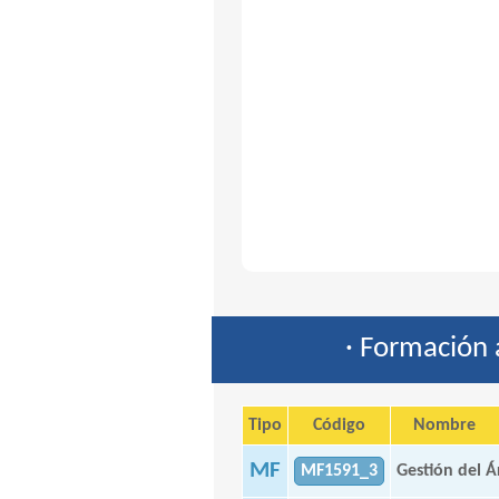
· Formación 
Tipo
Código
Nombre
MF
MF1591_3
Gestión del Á