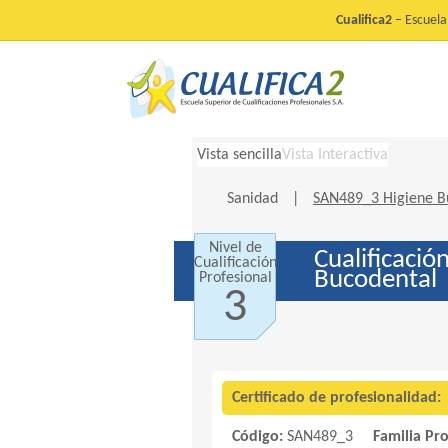
Cualifica2
– Escuela 
Vista sencilla
Vista Interactiva
Sanidad
|
SAN489_3 Higiene B
Nivel de
Cualificació
Cualificación
Bucodental
Profesional
3
Certificado de profesionalidad:
Código:
SAN489_3
Familia Pr