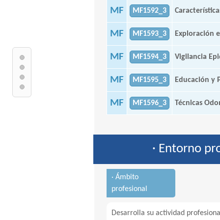
MF
MF1592_3
Característic
MF
MF1593_3
Exploración 
MF
MF1594_3
Vigilancia Ep
MF
MF1595_3
Educación y P
MF
MF1596_3
Técnicas Odo
· Entorno pr
· Ámbito
profesional
Desarrolla su actividad profesiona