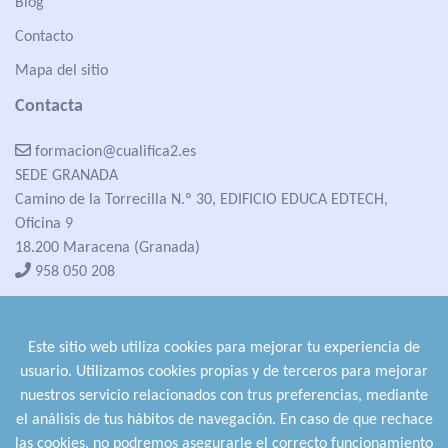
Blog
Contacto
Mapa del sitio
Contacta
formacion@cualifica2.es
SEDE GRANADA
Camino de la Torrecilla N.º 30, EDIFICIO EDUCA EDTECH,
Oficina 9
18.200 Maracena (Granada)
958 050 208
formacion@cualifica2.es
SEDE POZO ALCÓN
Este sitio web utiliza cookies para mejorar tu experiencia de
Pol. Ind. "La Asomadilla",
usuario. Utilizamos cookies propias y de terceros para mejorar
Nave 5-6 y anexos
nuestros servicio relacionados con trus preferencias, mediante
23485 Pozo Alcón (Jaén)
el análisis de tus hábitos de navegación. En caso de que rechace
958 050 208
las cookies, no podremos asegurarle el correcto funcionamiento