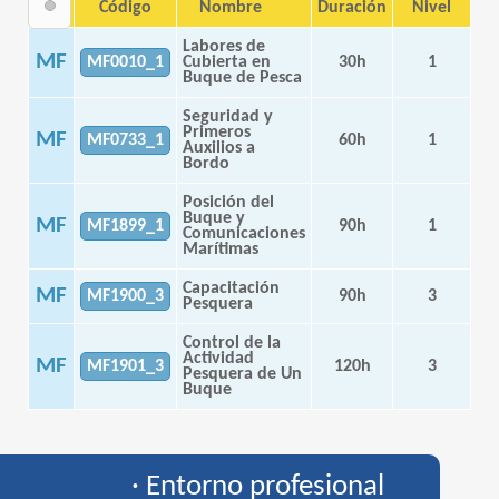
Tipo
Código
Nombre
Duración
Nivel
Labores de
MF
MF0010_1
Cubierta en
30h
1
Buque de Pesca
Seguridad y
Primeros
MF
MF0733_1
60h
1
Auxilios a
Bordo
Posición del
Buque y
MF
MF1899_1
90h
1
Comunicaciones
Marítimas
Capacitación
MF
MF1900_3
90h
3
Pesquera
Control de la
Actividad
MF
MF1901_3
120h
3
Pesquera de Un
Buque
· Entorno profesional