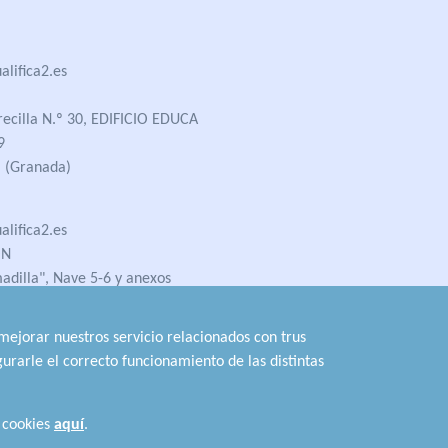
lifica2.es
recilla N.º 30, EDIFICIO EDUCA
9
 (Granada)
lifica2.es
ÓN
madilla", Nave 5-6 y anexos
 (Jaén)
 mejorar nuestros servicio relacionados con trus
urarle el correcto funcionamiento de las distintas
Conoce los
Requisitos de Acceso
 cookies
aquí
.