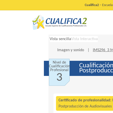
Cualifica2
– Escuela 
Vista sencilla
Vista Interactiva
Imagen y sonido
|
IMS296_3 Mo
Nivel de
Cualificació
Cualificación
Postproducc
Profesional
3
Certificado de profesionalidad:
Postproducción de Audiovisuales