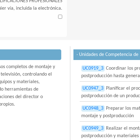
LIFICACIONES PROFESIONALES
ier vía, incluida la electrónica.
· Unidades de Competencia de l
esos completos de montaje y
UC0919_3
Coordinar los pr
televisión, controlando el
postproducción hasta generar
quipos y materiales,
UC0947_3
Planificar el pro
do herramientas de
postproducción de un produc
aciones del director o
propios.
UC0948_3
Preparar los mat
montaje y postproducción
UC0949_3
Realizar el mont
postproducción y materiales