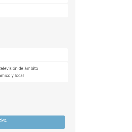
 televisión de ámbito
ómico y local
ivo: