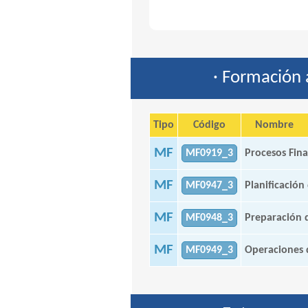
· Formación 
Tipo
Código
Nombre
MF
MF0919_3
Procesos Fina
MF
MF0947_3
Planificación
MF
MF0948_3
Preparación 
MF
MF0949_3
Operaciones 