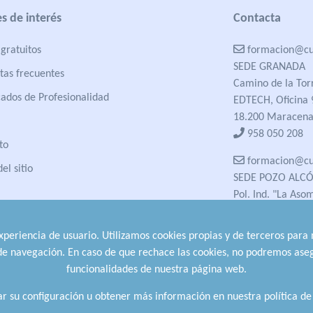
s de interés
Contacta
gratuitos
formacion@cua
SEDE GRANADA
tas frecuentes
Camino de la Tor
cados de Profesionalidad
EDTECH, Oficina 
18.200 Maracena
958 050 208
to
formacion@cua
el sitio
SEDE POZO ALC
Pol. Ind. "La Aso
23485 Pozo Alcón
958 050 208
experiencia de usuario. Utilizamos cookies propias y de terceros para
958 991 970
 de navegación. En caso de que rechace las cookies, no podremos aseg
funcionalidades de nuestra página web.
r su configuración u obtener más información en nuestra política de