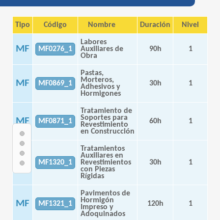
Tipo
Código
Nombre
Duración
Nivel
Labores
MF
MF0276_1
Auxiliares de
90h
1
Obra
Pastas,
Morteros,
MF
MF0869_1
30h
1
Adhesivos y
Hormigones
Tratamiento de
Soportes para
MF
MF0871_1
60h
1
Revestimiento
en Construcción
Tratamientos
Auxiliares en
MF
MF1320_1
Revestimientos
30h
1
con Piezas
Rígidas
Pavimentos de
Hormigón
MF
MF1321_1
120h
1
Impreso y
Adoquinados