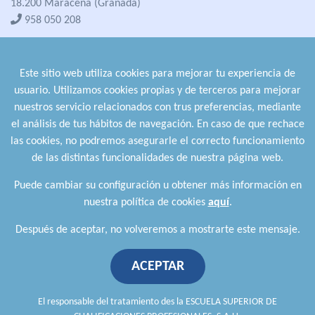
18.200 Maracena (Granada)
958 050 208
formacion@cualifica2.es
SEDE POZO ALCÓN
Este sitio web utiliza cookies para mejorar tu experiencia de
Pol. Ind. "La Asomadilla",
usuario. Utilizamos cookies propias y de terceros para mejorar
Nave 5-6 y anexos
nuestros servicio relacionados con trus preferencias, mediante
23485 Pozo Alcón (Jaén)
el análisis de tus hábitos de navegación. En caso de que rechace
958 050 208
las cookies, no podremos asegurarle el correcto funcionamiento
958 991 970
de las distintas funcionalidades de nuestra página web.
Puede cambiar su configuración u obtener más información en
nuestra política de cookies
aquí
.
Después de aceptar, no volveremos a mostrarte este mensaje.
ACEPTAR
Política de privacidad
.
Política de cookies
.
Aviso Legal
.
Política de Calidad
.
Comunicación a proveedores
El responsable del tratamiento des la ESCUELA SUPERIOR DE