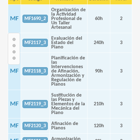
Organización de
la Actividad
MF
MF1690_2
Profesional de
60h
2
Un Taller
Artesanal
Evaluación del
MF
MF2117_3
Estado del
240h
3
Piano
Planificación de
las
Intervenciones
MF
MF2118_3
de Afinación,
90h
3
Armonización y
Regulación de
Pianos
Sustitución de
las Piezas y
MF
MF2119_3
Elementos de la
210h
3
Mecánica del
Piano
Afinación de
MF
MF2120_3
120h
3
Pianos
Armonización