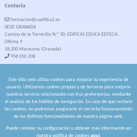
Contacta
formacion@cualifica2.es
SEDE GRANADA
Camino de la Torrecilla N.º 30, EDIFICIO EDUCA EDTECH,
Oficina 9
18.200 Maracena (Granada)
958 050 208
formacion@cualifica2.es
SEDE POZO ALCÓN
Este sitio web utiliza cookies para mejorar tu experiencia de
Pol. Ind. "La Asomadilla",
usuario. Utilizamos cookies propias y de terceros para mejorar
Nave 5-6 y anexos
nuestros servicio relacionados con trus preferencias, mediante
23485 Pozo Alcón (Jaén)
el análisis de tus hábitos de navegación. En caso de que rechace
958 050 208
las cookies, no podremos asegurarle el correcto funcionamiento
958 991 970
de las distintas funcionalidades de nuestra página web.
Puede cambiar su configuración u obtener más información en
nuestra política de cookies
aquí
.