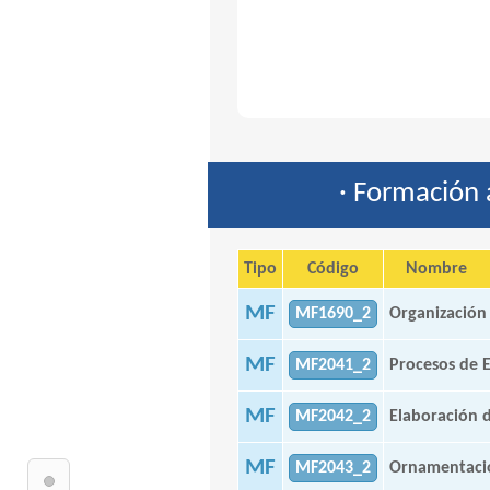
· Formación 
Tipo
Código
Nombre
MF
MF1690_2
Organización 
MF
MF2041_2
Procesos de 
MF
MF2042_2
Elaboración d
MF
MF2043_2
Ornamentació