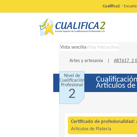
Cualifica2
– Escuela 
Vista sencilla
Vista Interactiva
Artes y artesanía
|
ART617_2 El
Nivel de
Cualificació
Cualificación
Artículos de
Profesional
2
Certificado de profesionalidad:
Artículos de Platería