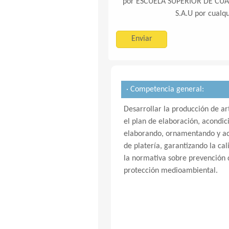
por ESCUELA SUPERIOR DE CUA
S.A.U por cualqu
· Competencia general:
Desarrollar la producción de art
el plan de elaboración, acondic
elaborando, ornamentando y ac
de platería, garantizando la ca
la normativa sobre prevención d
protección medioambiental.