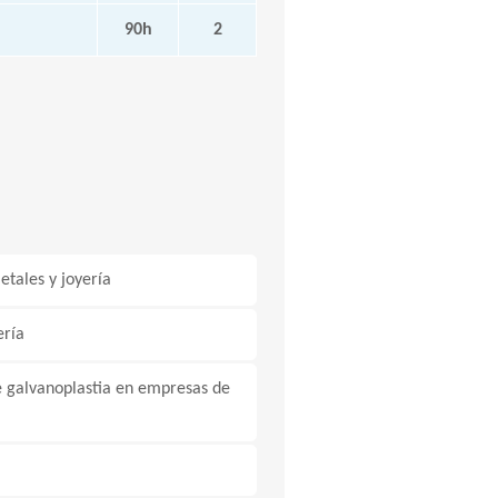
90h
2
etales y joyería
ería
e galvanoplastia en empresas de