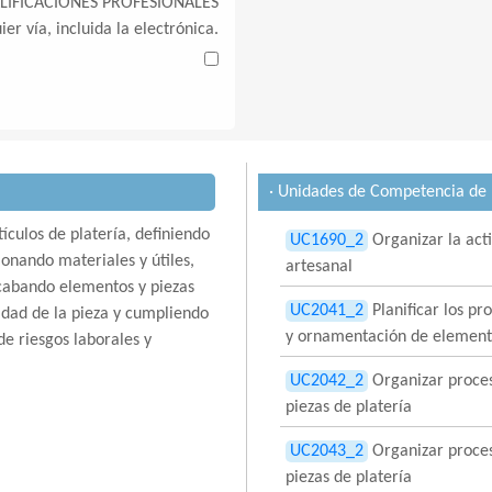
LIFICACIONES PROFESIONALES
ier vía, incluida la electrónica.
· Unidades de Competencia de l
ículos de platería, definiendo
UC1690_2
Organizar la acti
ionando materiales y útiles,
artesanal
abando elementos y piezas
UC2041_2
Planificar los pr
lidad de la pieza y cumpliendo
y ornamentación de elemento
e riesgos laborales y
UC2042_2
Organizar proces
piezas de platería
UC2043_2
Organizar proce
piezas de platería