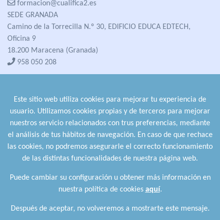
formacion@cualifica2.es
SEDE GRANADA
Camino de la Torrecilla N.º 30, EDIFICIO EDUCA EDTECH,
Oficina 9
18.200 Maracena (Granada)
958 050 208
formacion@cualifica2.es
SEDE POZO ALCÓN
Este sitio web utiliza cookies para mejorar tu experiencia de
Pol. Ind. "La Asomadilla",
usuario. Utilizamos cookies propias y de terceros para mejorar
Nave 5-6 y anexos
nuestros servicio relacionados con trus preferencias, mediante
23485 Pozo Alcón (Jaén)
el análisis de tus hábitos de navegación. En caso de que rechace
958 050 208
las cookies, no podremos asegurarle el correcto funcionamiento
958 991 970
de las distintas funcionalidades de nuestra página web.
Puede cambiar su configuración u obtener más información en
nuestra política de cookies
aquí
.
Después de aceptar, no volveremos a mostrarte este mensaje.