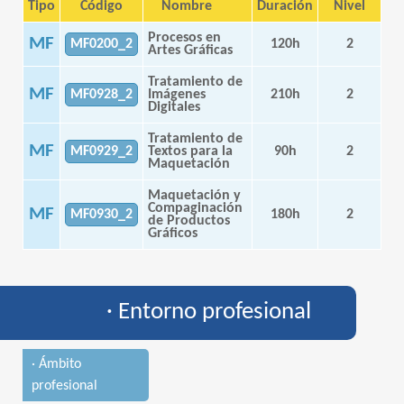
Tipo
Código
Nombre
Duración
Nivel
Procesos en
MF
MF0200_2
120h
2
Artes Gráficas
Tratamiento de
MF
MF0928_2
Imágenes
210h
2
Digitales
Tratamiento de
MF
MF0929_2
Textos para la
90h
2
Maquetación
Maquetación y
Compaginación
MF
MF0930_2
180h
2
de Productos
Gráficos
· Entorno profesional
· Ámbito
profesional